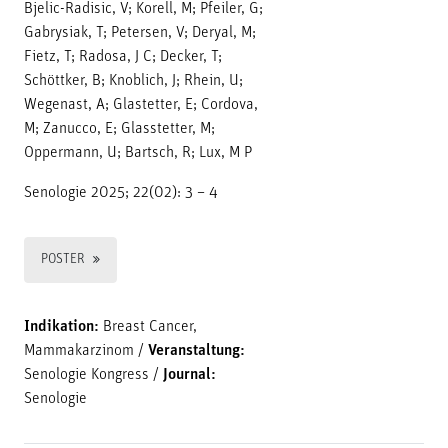
Bjelic-Radisic, V; Korell, M; Pfeiler, G;
Gabrysiak, T; Petersen, V; Deryal, M;
Fietz, T; Radosa, J C; Decker, T;
Schöttker, B; Knoblich, J; Rhein, U;
Wegenast, A; Glastetter, E; Cordova,
M; Zanucco, E; Glasstetter, M;
Oppermann, U; Bartsch, R; Lux, M P
Senologie 2025; 22(02): 3 – 4
POSTER
Indikation:
Breast Cancer,
Mammakarzinom
/
Veranstaltung:
Senologie Kongress
/
Journal:
Senologie