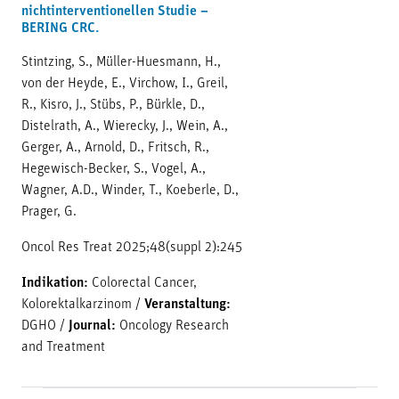
nichtinterventionellen Studie –
BERING CRC.
Stintzing, S., Müller-Huesmann, H.,
von der Heyde, E., Virchow, I., Greil,
R., Kisro, J., Stübs, P., Bürkle, D.,
Distelrath, A., Wierecky, J., Wein, A.,
Gerger, A., Arnold, D., Fritsch, R.,
Hegewisch-Becker, S., Vogel, A.,
Wagner, A.D., Winder, T., Koeberle, D.,
Prager, G.
Oncol Res Treat 2025;48(suppl 2):245
Indikation:
Colorectal Cancer,
Kolorektalkarzinom
/
Veranstaltung:
DGHO
/
Journal:
Oncology Research
and Treatment