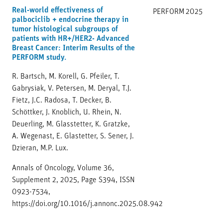
Real-world effectiveness of
PERFORM
2025
palbociclib + endocrine therapy in
tumor histological subgroups of
patients with HR+/HER2- Advanced
Breast Cancer: Interim Results of the
PERFORM study.
R. Bartsch, M. Korell, G. Pfeiler, T.
Gabrysiak, V. Petersen, M. Deryal, T.J.
Fietz, J.C. Radosa, T. Decker, B.
Schöttker, J. Knoblich, U. Rhein, N.
Deuerling, M. Glasstetter, K. Gratzke,
A. Wegenast, E. Glastetter, S. Sener, J.
Dzieran, M.P. Lux.
Annals of Oncology, Volume 36,
Supplement 2, 2025, Page S394, ISSN
0923-7534,
https://doi.org/10.1016/j.annonc.2025.08.942