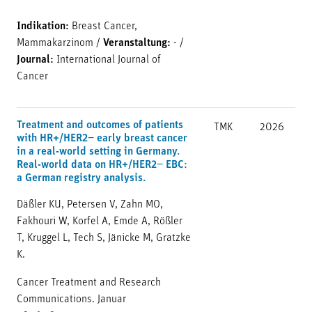
Indikation:
Breast Cancer,
Mammakarzinom
/
Veranstaltung:
-
/
Journal:
International Journal of
Cancer
Treatment and outcomes of patients
TMK
2026
with HR+/HER2− early breast cancer
in a real-world setting in Germany.
Real-world data on HR+/HER2− EBC:
a German registry analysis.
Däßler KU, Petersen V, Zahn MO,
Fakhouri W, Korfel A, Emde A, Rößler
T, Kruggel L, Tech S, Jänicke M, Gratzke
K.
Cancer Treatment and Research
Communications. Januar