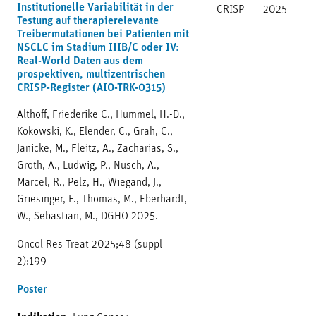
Institutionelle Variabilität in der
CRISP
2025
Testung auf therapierelevante
Treibermutationen bei Patienten mit
NSCLC im Stadium IIIB/C oder IV:
Real-World Daten aus dem
prospektiven, multizentrischen
CRISP-Register (AIO-TRK-0315)
Althoff, Friederike C., Hummel, H.-D.,
Kokowski, K., Elender, C., Grah, C.,
Jänicke, M., Fleitz, A., Zacharias, S.,
Groth, A., Ludwig, P., Nusch, A.,
Marcel, R., Pelz, H., Wiegand, J.,
Griesinger, F., Thomas, M., Eberhardt,
W., Sebastian, M., DGHO 2025.
Oncol Res Treat 2025;48 (suppl
2):199
Poster