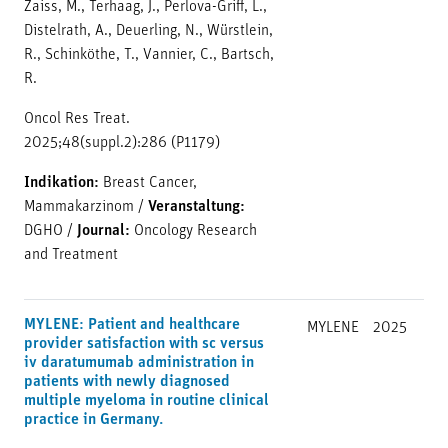
Zaiss, M., Terhaag, J., Perlova-Griff, L.,
Distelrath, A., Deuerling, N., Würstlein,
R., Schinköthe, T., Vannier, C., Bartsch,
R.
Oncol Res Treat.
2025;48(suppl.2):286 (P1179)
Indikation:
Breast Cancer,
Mammakarzinom
/
Veranstaltung:
DGHO
/
Journal:
Oncology Research
and Treatment
MYLENE: Patient and healthcare
MYLENE
2025
provider satisfaction with sc versus
iv daratumumab administration in
patients with newly diagnosed
multiple myeloma in routine clinical
practice in Germany.