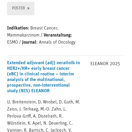
POSTER
Indikation:
Breast Cancer,
Mammakarzinom
/
Veranstaltung:
ESMO
/
Journal:
Annals of Oncology
Extended adjuvant (adj) neratinib in
ELEANOR
2025
HER2+/HR+ early breast cancer
(eBC) in clinical routine – interim
analysis of the multinational,
prospective, non-interventional
study (NIS) ELEANOR
U. Breitenstein, D. Wrobel, D. Guth, M.
Zaiss, J. Terhaag, M.-O. Zahn, L.
Perlova-Griff, A. Distelrath, R.
Würstlein, K. Apel, N. Deuerling, C.
Vannier, R. Bartsch, C. Jackisch, V.