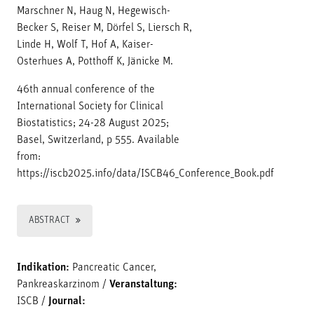
Marschner N, Haug N, Hegewisch-
Becker S, Reiser M, Dörfel S, Liersch R,
Linde H, Wolf T, Hof A, Kaiser-
Osterhues A, Potthoff K, Jänicke M.
46th annual conference of the
International Society for Clinical
Biostatistics; 24-28 August 2025;
Basel, Switzerland, p 555. Available
from:
https://iscb2025.info/data/ISCB46_Conference_Book.pdf
ABSTRACT
Indikation:
Pancreatic Cancer,
Pankreaskarzinom
/
Veranstaltung:
ISCB
/
Journal: