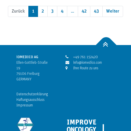
Zurück
1
2
3
4
…
42
43
Weiter
iOMEDICO AG
+49 761 152420
Ellen-Gottlieb-Straße
info@iomedico.com
19
Ihre Route zu uns
79106 Freiburg
GERMANY
Datenschutzerklärung
Haftungsausschluss
Impressum