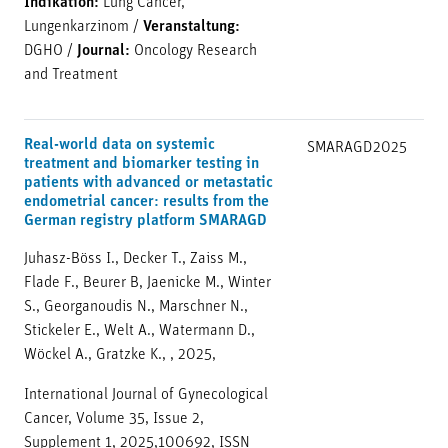
Indikation:
Lung Cancer,
Lungenkarzinom
/
Veranstaltung:
DGHO
/
Journal:
Oncology Research
and Treatment
Real-world data on systemic
SMARAGD
2025
treatment and biomarker testing in
patients with advanced or metastatic
endometrial cancer: results from the
German registry platform SMARAGD
Juhasz-Böss I., Decker T., Zaiss M.,
Flade F., Beurer B, Jaenicke M., Winter
S., Georganoudis N., Marschner N.,
Stickeler E., Welt A., Watermann D.,
Wöckel A., Gratzke K., , 2025,
International Journal of Gynecological
Cancer, Volume 35, Issue 2,
Supplement 1, 2025,100692, ISSN