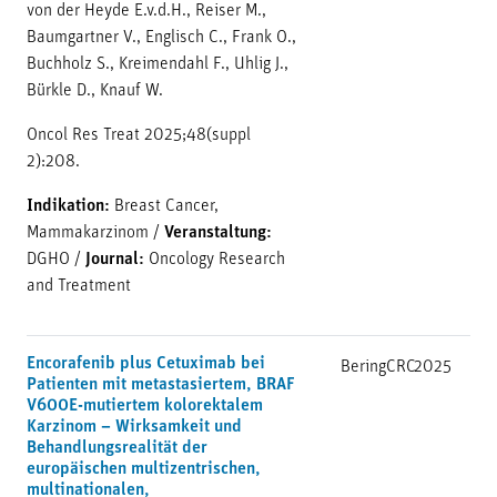
von der Heyde E.v.d.H., Reiser M.,
Baumgartner V., Englisch C., Frank O.,
Buchholz S., Kreimendahl F., Uhlig J.,
Bürkle D., Knauf W.
Oncol Res Treat 2025;48(suppl
2):208.
Indikation:
Breast Cancer,
Mammakarzinom
/
Veranstaltung:
DGHO
/
Journal:
Oncology Research
and Treatment
Encorafenib plus Cetuximab bei
BeringCRC
2025
Patienten mit metastasiertem, BRAF
V600E-mutiertem kolorektalem
Karzinom – Wirksamkeit und
Behandlungsrealität der
europäischen multizentrischen,
multinationalen,