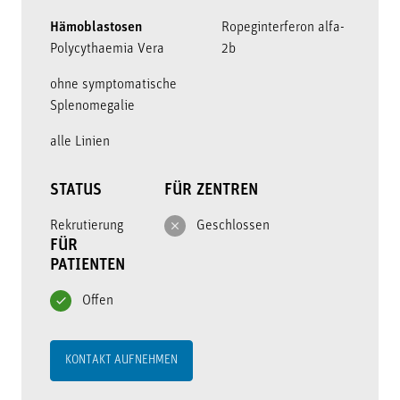
Hämoblastosen
Ropeginterferon alfa-
Polycythaemia Vera
2b
ohne symptomatische
Splenomegalie
alle Linien
STATUS
FÜR ZENTREN
Rekrutierung
Geschlossen
FÜR
PATIENTEN
Offen
KONTAKT AUFNEHMEN