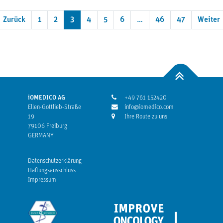
Zurück
1
2
3
4
5
6
…
46
47
Weiter
iOMEDICO AG
+49 761 152420
Ellen-Gottlieb-Straße
info@iomedico.com
19
Ihre Route zu uns
79106 Freiburg
GERMANY
Datenschutzerklärung
Haftungsausschluss
Impressum