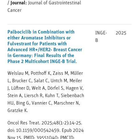
/
Journal:
Journal of Gastrointestinal
Cancer
Palbociclib in Combination with
INGE-
2025
either Aromatase Inhibitors or
B
Fulvestrant for Patients with
Advanced HR+/HER2- Breast Cancer
in Germany: Final Results of the
Phase 2 Multicohort INGE-B Trial.
Welslau M, Potthoff K, Zaiss M, Müller
L, Brucker C, Salat C, Untch M, Meiler
J, Lüftner D, Welt A, Dörfel S, Hagen V,
Stein A, Liersch R, Kuhn T, Siebenbach
HU, Bing G, Vannier C, Marschner N,
Gratzke K.
Oncol Res Treat. 2025;48(1-2):14-25.
doi: 10.1159/000542459. Epub 2024
Nov 15. PMID: 39551040; PMCID: