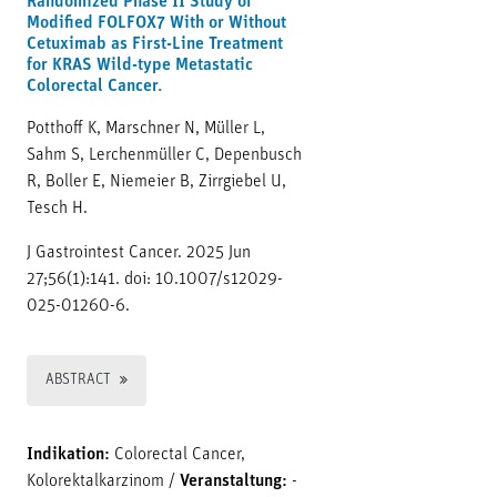
Randomized Phase II Study of
Modified FOLFOX7 With or Without
Cetuximab as First-Line Treatment
for KRAS Wild-type Metastatic
Colorectal Cancer.
Potthoff K, Marschner N, Müller L,
Sahm S, Lerchenmüller C, Depenbusch
R, Boller E, Niemeier B, Zirrgiebel U,
Tesch H.
J Gastrointest Cancer. 2025 Jun
27;56(1):141. doi: 10.1007/s12029-
025-01260-6.
ABSTRACT
Indikation:
Colorectal Cancer,
Kolorektalkarzinom
/
Veranstaltung:
-