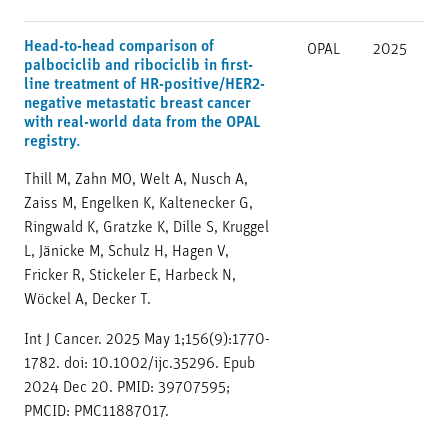
Head-to-head comparison of
OPAL
2025
palbociclib and ribociclib in first-
line treatment of HR-positive/HER2-
negative metastatic breast cancer
with real-world data from the OPAL
registry.
Thill M, Zahn MO, Welt A, Nusch A,
Zaiss M, Engelken K, Kaltenecker G,
Ringwald K, Gratzke K, Dille S, Kruggel
L, Jänicke M, Schulz H, Hagen V,
Fricker R, Stickeler E, Harbeck N,
Wöckel A, Decker T.
Int J Cancer. 2025 May 1;156(9):1770-
1782. doi: 10.1002/ijc.35296. Epub
2024 Dec 20. PMID: 39707595;
PMCID: PMC11887017.