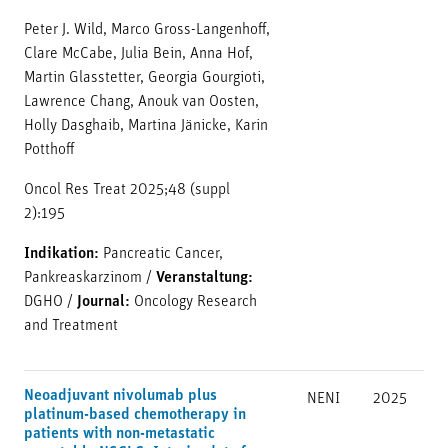
Peter J. Wild, Marco Gross-Langenhoff,
Clare McCabe, Julia Bein, Anna Hof,
Martin Glasstetter, Georgia Gourgioti,
Lawrence Chang, Anouk van Oosten,
Holly Dasghaib, Martina Jänicke, Karin
Potthoff
Oncol Res Treat 2025;48 (suppl
2):195
Indikation:
Pancreatic Cancer,
Pankreaskarzinom
/
Veranstaltung:
DGHO
/
Journal:
Oncology Research
and Treatment
Neoadjuvant nivolumab plus
NENI
2025
platinum-based chemotherapy in
patients with non-metastatic