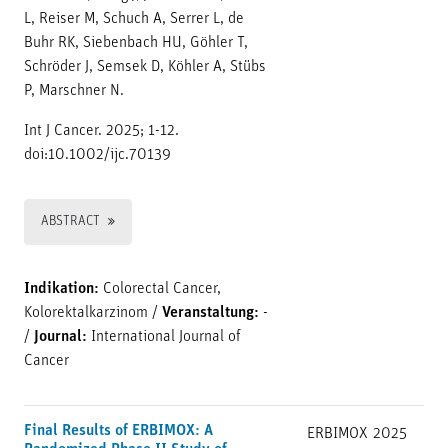
L, Reiser M, Schuch A, Serrer L, de
Buhr RK, Siebenbach HU, Göhler T,
Schröder J, Semsek D, Köhler A, Stübs
P, Marschner N.
Int J Cancer. 2025; 1-12.
doi:10.1002/ijc.70139
ABSTRACT
Indikation:
Colorectal Cancer,
Kolorektalkarzinom
/
Veranstaltung:
-
/
Journal:
International Journal of
Cancer
Final Results of ERBIMOX: A
ERBIMOX
2025