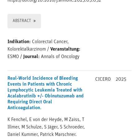
https://doi.org/10.1016/j.annonc.2025.05.052
ABSTRACT
Indikation:
Colorectal Cancer,
Kolorektalkarzinom
/
Veranstaltung:
ESMO
/
Journal:
Annals of Oncology
Real-World Incidence of Bleeding
CICERO
2025
Events in Patients with Chronic
Lymphocytic Leukemia Treated with
Acalabrutinib +/- Obinutuzumab and
Requiring Direct Oral
Anticoagulation.
K Fenchel, E von der Heyde, M Zaiss, T
Illmer, M Schulze, S Jäger, S Schroeder,
Daniel Kummer, Patrick Marschner.