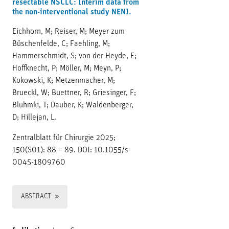
resectable NSCLC: Interim data from
the non-interventional study NENI.
Eichhorn, M; Reiser, M; Meyer zum
Büschenfelde, C; Faehling, M;
Hammerschmidt, S; von der Heyde, E;
Hoffknecht, P; Möller, M; Meyn, P;
Kokowski, K; Metzenmacher, M;
Brueckl, W; Buettner, R; Griesinger, F;
Bluhmki, T; Dauber, K; Waldenberger,
D; Hillejan, L.
Zentralblatt für Chirurgie 2025;
150(S01): 88 – 89. DOI: 10.1055/s-
0045-1809760
ABSTRACT