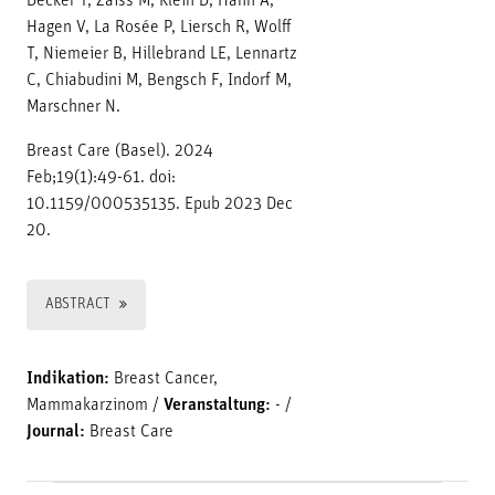
Decker T, Zaiss M, Klein D, Hahn A,
Hagen V, La Rosée P, Liersch R, Wolff
T, Niemeier B, Hillebrand LE, Lennartz
C, Chiabudini M, Bengsch F, Indorf M,
Marschner N.
Breast Care (Basel). 2024
Feb;19(1):49-61. doi:
10.1159/000535135. Epub 2023 Dec
20.
ABSTRACT
Indikation:
Breast Cancer,
Mammakarzinom
/
Veranstaltung:
-
/
Journal:
Breast Care