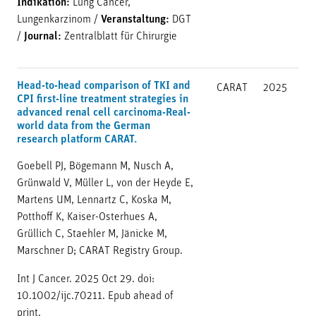
Indikation:
Lung Cancer,
Lungenkarzinom
/
Veranstaltung:
DGT
/
Journal:
Zentralblatt für Chirurgie
Head-to-head comparison of TKI and
CARAT
2025
CPI first-line treatment strategies in
advanced renal cell carcinoma-Real-
world data from the German
research platform CARAT.
Goebell PJ, Bögemann M, Nusch A,
Grünwald V, Müller L, von der Heyde E,
Martens UM, Lennartz C, Koska M,
Potthoff K, Kaiser-Osterhues A,
Grüllich C, Staehler M, Jänicke M,
Marschner D; CARAT Registry Group.
Int J Cancer. 2025 Oct 29. doi:
10.1002/ijc.70211. Epub ahead of
print.