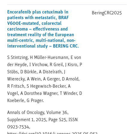
Encorafenib plus cetuximab in
BeringCRC
2025
patients with metastatic, BRAF
V600E-mutated, colorectal
carcinoma – effectiveness and
treatment reality of the European
multi-centric, multi-national, non-
interventional study – BERING CRC.
S Stintzing, H Müller-Huesmann, E von
der Heyde, I Virchow, R Greil, J Kisro, P
Stübs, D Bürkle, A Distelrath, J
Wierecky, A Wein, A Gerger, D Arnold,
R Fritsch, S Hegewisch-Becker, A
Vogel, A Dorothea Wagner, T Winder, D
Koeberle, G Prager.
Annals of Oncology, Volume 36,
Supplement 1, 2025, Page S25, ISSN
0923-7534,