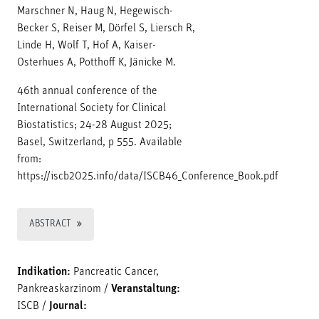
Marschner N, Haug N, Hegewisch-
Becker S, Reiser M, Dörfel S, Liersch R,
Linde H, Wolf T, Hof A, Kaiser-
Osterhues A, Potthoff K, Jänicke M.
46th annual conference of the
International Society for Clinical
Biostatistics; 24-28 August 2025;
Basel, Switzerland, p 555. Available
from:
https://iscb2025.info/data/ISCB46_Conference_Book.pdf
ABSTRACT
Indikation:
Pancreatic Cancer,
Pankreaskarzinom
/
Veranstaltung:
ISCB
/
Journal: