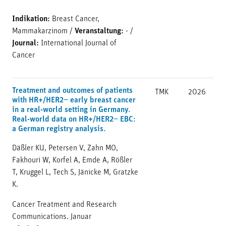
Indikation:
Breast Cancer,
Mammakarzinom
/
Veranstaltung:
-
/
Journal:
International Journal of
Cancer
Treatment and outcomes of patients
TMK
2026
with HR+/HER2− early breast cancer
in a real-world setting in Germany.
Real-world data on HR+/HER2− EBC:
a German registry analysis.
Däßler KU, Petersen V, Zahn MO,
Fakhouri W, Korfel A, Emde A, Rößler
T, Kruggel L, Tech S, Jänicke M, Gratzke
K.
Cancer Treatment and Research
Communications. Januar