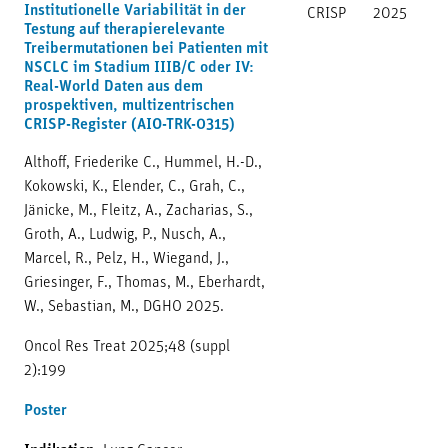
Institutionelle Variabilität in der
CRISP
2025
Testung auf therapierelevante
Treibermutationen bei Patienten mit
NSCLC im Stadium IIIB/C oder IV:
Real-World Daten aus dem
prospektiven, multizentrischen
CRISP-Register (AIO-TRK-0315)
Althoff, Friederike C., Hummel, H.-D.,
Kokowski, K., Elender, C., Grah, C.,
Jänicke, M., Fleitz, A., Zacharias, S.,
Groth, A., Ludwig, P., Nusch, A.,
Marcel, R., Pelz, H., Wiegand, J.,
Griesinger, F., Thomas, M., Eberhardt,
W., Sebastian, M., DGHO 2025.
Oncol Res Treat 2025;48 (suppl
2):199
Poster