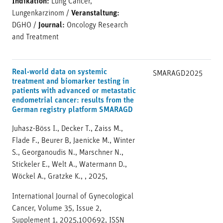
Indikation:
Lung Cancer,
Lungenkarzinom
/
Veranstaltung:
DGHO
/
Journal:
Oncology Research
and Treatment
Real-world data on systemic
SMARAGD
2025
treatment and biomarker testing in
patients with advanced or metastatic
endometrial cancer: results from the
German registry platform SMARAGD
Juhasz-Böss I., Decker T., Zaiss M.,
Flade F., Beurer B, Jaenicke M., Winter
S., Georganoudis N., Marschner N.,
Stickeler E., Welt A., Watermann D.,
Wöckel A., Gratzke K., , 2025,
International Journal of Gynecological
Cancer, Volume 35, Issue 2,
Supplement 1, 2025,100692, ISSN