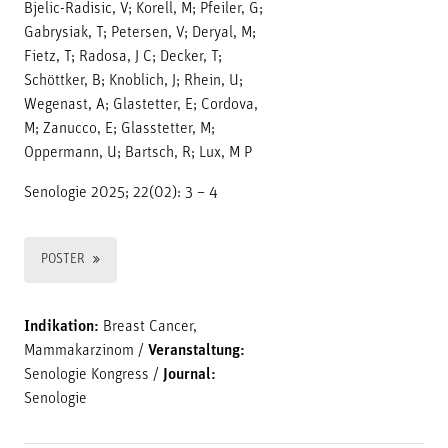
Bjelic-Radisic, V; Korell, M; Pfeiler, G;
Gabrysiak, T; Petersen, V; Deryal, M;
Fietz, T; Radosa, J C; Decker, T;
Schöttker, B; Knoblich, J; Rhein, U;
Wegenast, A; Glastetter, E; Cordova,
M; Zanucco, E; Glasstetter, M;
Oppermann, U; Bartsch, R; Lux, M P
Senologie 2025; 22(02): 3 – 4
POSTER
Indikation:
Breast Cancer,
Mammakarzinom
/
Veranstaltung:
Senologie Kongress
/
Journal:
Senologie