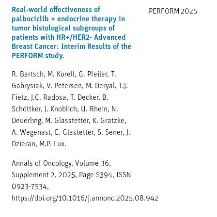
Real-world effectiveness of
PERFORM
2025
palbociclib + endocrine therapy in
tumor histological subgroups of
patients with HR+/HER2- Advanced
Breast Cancer: Interim Results of the
PERFORM study.
R. Bartsch, M. Korell, G. Pfeiler, T.
Gabrysiak, V. Petersen, M. Deryal, T.J.
Fietz, J.C. Radosa, T. Decker, B.
Schöttker, J. Knoblich, U. Rhein, N.
Deuerling, M. Glasstetter, K. Gratzke,
A. Wegenast, E. Glastetter, S. Sener, J.
Dzieran, M.P. Lux.
Annals of Oncology, Volume 36,
Supplement 2, 2025, Page S394, ISSN
0923-7534,
https://doi.org/10.1016/j.annonc.2025.08.942