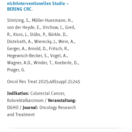
nichtinterventionellen Studie –
BERING CRC.
Stintzing, S., Müller-Huesmann, H.,
von der Heyde, E., Virchow, I., Greil,
R., Kisro, J., Stübs, P., Bürkle, D.,
Distelrath, A., Wierecky, J., Wein, A.,
Gerger, A., Arnold, D., Fritsch, R.,
Hegewisch-Becker, S., Vogel, A.,
Wagner, A.D., Winder, T., Koeberle, D.,
Prager, G.
Oncol Res Treat 2025;48(suppl 2):245
Indikation:
Colorectal Cancer,
Kolorektalkarzinom
/
Veranstaltung:
DGHO
/
Journal:
Oncology Research
and Treatment