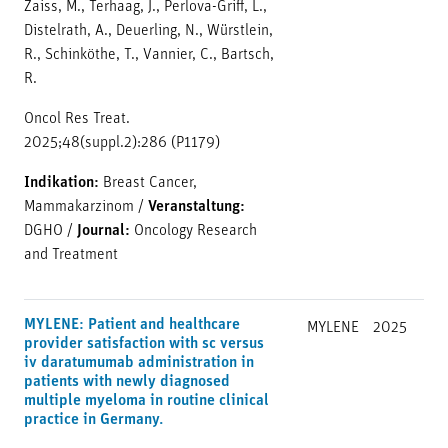
Zaiss, M., Terhaag, J., Perlova-Griff, L.,
Distelrath, A., Deuerling, N., Würstlein,
R., Schinköthe, T., Vannier, C., Bartsch,
R.
Oncol Res Treat.
2025;48(suppl.2):286 (P1179)
Indikation:
Breast Cancer,
Mammakarzinom
/
Veranstaltung:
DGHO
/
Journal:
Oncology Research
and Treatment
MYLENE: Patient and healthcare
MYLENE
2025
provider satisfaction with sc versus
iv daratumumab administration in
patients with newly diagnosed
multiple myeloma in routine clinical
practice in Germany.