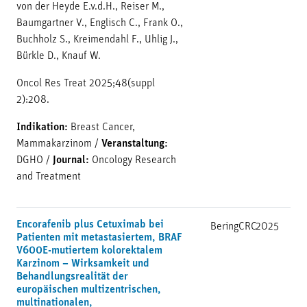
von der Heyde E.v.d.H., Reiser M.,
Baumgartner V., Englisch C., Frank O.,
Buchholz S., Kreimendahl F., Uhlig J.,
Bürkle D., Knauf W.
Oncol Res Treat 2025;48(suppl
2):208.
Indikation:
Breast Cancer,
Mammakarzinom
/
Veranstaltung:
DGHO
/
Journal:
Oncology Research
and Treatment
Encorafenib plus Cetuximab bei
BeringCRC
2025
Patienten mit metastasiertem, BRAF
V600E-mutiertem kolorektalem
Karzinom – Wirksamkeit und
Behandlungsrealität der
europäischen multizentrischen,
multinationalen,