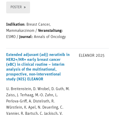
POSTER
Indikation:
Breast Cancer,
Mammakarzinom
/
Veranstaltung:
ESMO
/
Journal:
Annals of Oncology
Extended adjuvant (adj) neratinib in
ELEANOR
2025
HER2+/HR+ early breast cancer
(eBC) in clinical routine – interim
analysis of the multinational,
prospective, non-interventional
study (NIS) ELEANOR
U. Breitenstein, D. Wrobel, D. Guth, M.
Zaiss, J. Terhaag, M.-O. Zahn, L.
Perlova-Griff, A. Distelrath, R.
Würstlein, K. Apel, N. Deuerling, C.
Vannier, R. Bartsch, C. Jackisch, V.