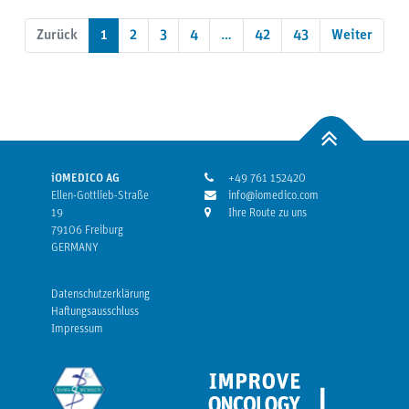
Zurück
1
2
3
4
…
42
43
Weiter
iOMEDICO AG
+49 761 152420
Ellen-Gottlieb-Straße
info@iomedico.com
19
Ihre Route zu uns
79106 Freiburg
GERMANY
Datenschutzerklärung
Haftungsausschluss
Impressum