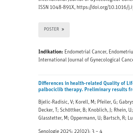
ISSN 1048-891X, https://doi.org/10.1016/j.
POSTER
Indikation:
Endometrial Cancer, Endometri
International Journal of Gynecological Canc
Differences in health-related Quality of Li
palbociclib therapy. Preliminary results
Bjelic-Radisic, V; Korell, M; Pfeiler, G; Gabry
Decker, T; Schöttker, B; Knoblich, J; Rhein, 
Glasstetter, M; Oppermann, U; Bartsch, R; Lu
Senologie 2025; 22(02): 3 – 4