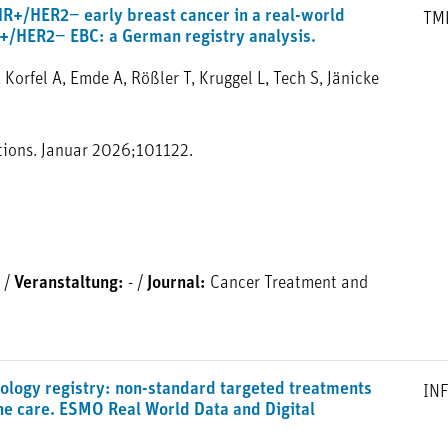
HR+/HER2− early breast cancer in a real-world
TM
R+/HER2− EBC: a German registry analysis.
Korfel A, Emde A, Rößler T, Kruggel L, Tech S, Jänicke
ions. Januar 2026;101122.
/
Veranstaltung:
-
/
Journal:
Cancer Treatment and
cology registry: non-standard targeted treatments
IN
ine care. ESMO Real World Data and Digital