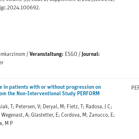
ijgc.2024.100692.
umkarzinom
/
Veranstaltung:
ESGO
/
Journal:
er
fe in patients with or without progression on
PE
 from the Non-Interventional Study PERFORM
siak, T; Petersen, V; Deryal, M; Fietz, T; Radosa, J C;
U; Wegenast, A; Glastetter, E; Cordova, M; Zanucco, E;
x, M P