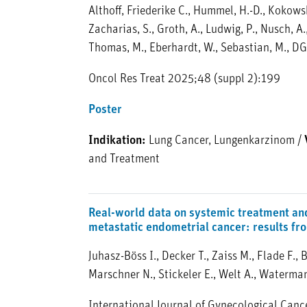
Althoff, Friederike C., Hummel, H.-D., Kokowski,
Zacharias, S., Groth, A., Ludwig, P., Nusch, A.,
Thomas, M., Eberhardt, W., Sebastian, M., 
Oncol Res Treat 2025;48 (suppl 2):199
Poster
Indikation:
Lung Cancer, Lungenkarzinom
/
and Treatment
Real-world data on systemic treatment and
metastatic endometrial cancer: results f
Juhasz-Böss I., Decker T., Zaiss M., Flade F.,
Marschner N., Stickeler E., Welt A., Waterman
International Journal of Gynecological Canc