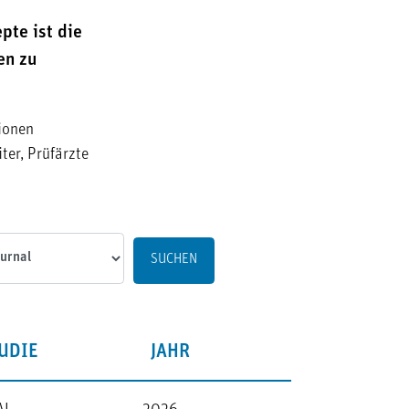
te ist die
en zu
ionen
ter, Prüfärzte
al
UDIE
JAHR