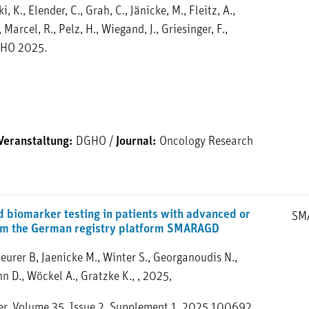
 K., Elender, C., Grah, C., Jänicke, M., Fleitz, A.,
 Marcel, R., Pelz, H., Wiegand, J., Griesinger, F.,
DGHO 2025.
Veranstaltung:
DGHO
/
Journal:
Oncology Research
 biomarker testing in patients with advanced or
SM
rom the German registry platform SMARAGD
 Beurer B, Jaenicke M., Winter S., Georganoudis N.,
n D., Wöckel A., Gratzke K., , 2025,
er, Volume 35, Issue 2, Supplement 1, 2025,100692,