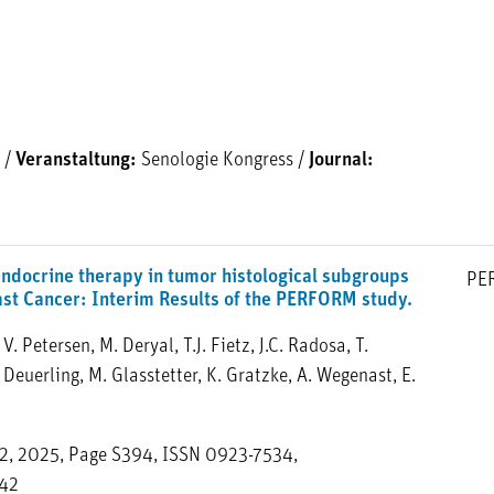
/
Veranstaltung:
Senologie Kongress
/
Journal:
endocrine therapy in tumor histological subgroups
PE
st Cancer: Interim Results of the PERFORM study.
 V. Petersen, M. Deryal, T.J. Fietz, J.C. Radosa, T.
. Deuerling, M. Glasstetter, K. Gratzke, A. Wegenast, E.
 2, 2025, Page S394, ISSN 0923-7534,
942