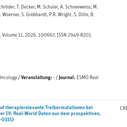
chröder, T. Decker, M. Schuler, A. Schneeweiss, M.
. Woerner, S. Grebhardt, P.R. Wright, S. Dille, B.
. Volume 11, 2026, 100667, ISSN 2949-8201.
Oncology
/
Veranstaltung:
-
/
Journal:
ESMO Real
g auf therapierelevante Treibermutationen bei
CR
er IV: Real-World Daten aus dem prospektiven,
K-0315)