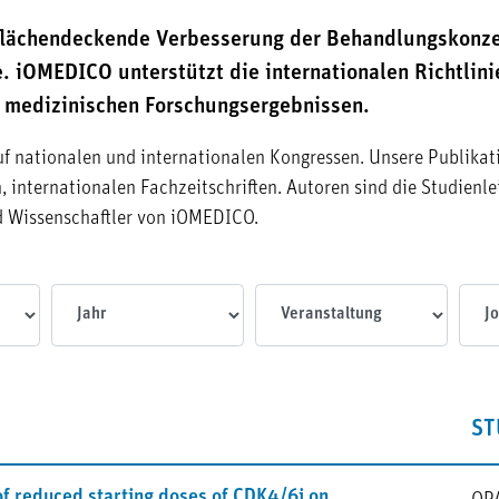
flächendeckende Verbesserung der Behandlungskonzep
. iOMEDICO unterstützt die internationalen Richtlini
n medizinischen Forschungsergebnissen.
uf nationalen und internationalen Kongressen. Unsere Publikat
 internationalen Fachzeitschriften. Autoren sind die Studienlei
d Wissenschaftler von iOMEDICO.
Jahr
Veranstaltungen
Journ
ST
of reduced starting doses of CDK4/6i on