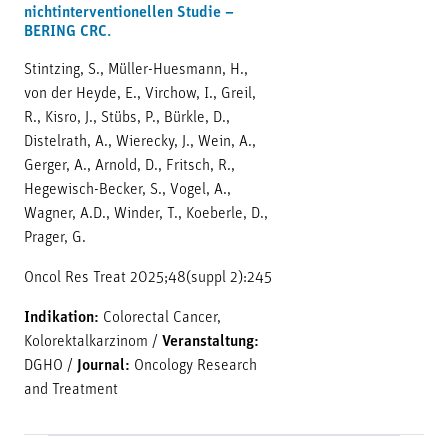
nichtinterventionellen Studie –
BERING CRC.
Stintzing, S., Müller-Huesmann, H.,
von der Heyde, E., Virchow, I., Greil,
R., Kisro, J., Stübs, P., Bürkle, D.,
Distelrath, A., Wierecky, J., Wein, A.,
Gerger, A., Arnold, D., Fritsch, R.,
Hegewisch-Becker, S., Vogel, A.,
Wagner, A.D., Winder, T., Koeberle, D.,
Prager, G.
Oncol Res Treat 2025;48(suppl 2):245
Indikation:
Colorectal Cancer,
Kolorektalkarzinom
/
Veranstaltung:
DGHO
/
Journal:
Oncology Research
and Treatment