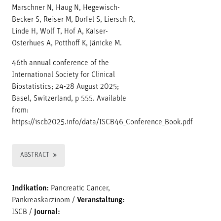
Marschner N, Haug N, Hegewisch-
Becker S, Reiser M, Dörfel S, Liersch R,
Linde H, Wolf T, Hof A, Kaiser-
Osterhues A, Potthoff K, Jänicke M.
46th annual conference of the
International Society for Clinical
Biostatistics; 24-28 August 2025;
Basel, Switzerland, p 555. Available
from:
https://iscb2025.info/data/ISCB46_Conference_Book.pdf
ABSTRACT
Indikation:
Pancreatic Cancer,
Pankreaskarzinom
/
Veranstaltung:
ISCB
/
Journal: