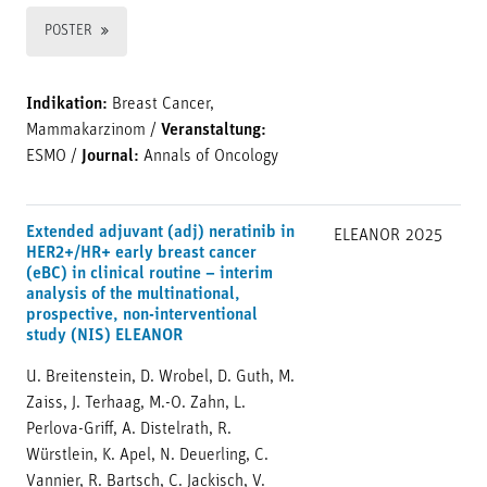
POSTER
Indikation:
Breast Cancer,
Mammakarzinom
/
Veranstaltung:
ESMO
/
Journal:
Annals of Oncology
Extended adjuvant (adj) neratinib in
ELEANOR
2025
HER2+/HR+ early breast cancer
(eBC) in clinical routine – interim
analysis of the multinational,
prospective, non-interventional
study (NIS) ELEANOR
U. Breitenstein, D. Wrobel, D. Guth, M.
Zaiss, J. Terhaag, M.-O. Zahn, L.
Perlova-Griff, A. Distelrath, R.
Würstlein, K. Apel, N. Deuerling, C.
Vannier, R. Bartsch, C. Jackisch, V.