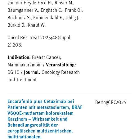
von der Heyde E.v.d.H., Reiser M.,
Baumgartner V., Englisch C., Frank O.,
Buchholz S., Kreimendahl F., Uhlig J.,
Bürkle D., Knauf W.
Oncol Res Treat 2025;48(suppl
2):208.
Indikation:
Breast Cancer,
Mammakarzinom
/
Veranstaltung:
DGHO
/
Journal:
Oncology Research
and Treatment
Encorafenib plus Cetuximab bei
BeringCRC
2025
Patienten mit metastasiertem, BRAF
V600E-mutiertem kolorektalem
Karzinom – Wirksamkeit und
Behandlungsrealität der
europäischen multizentrischen,
multinationalen,