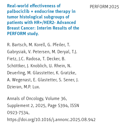
Real-world effectiveness of
PERFORM
2025
palbociclib + endocrine therapy in
tumor histological subgroups of
patients with HR+/HER2- Advanced
Breast Cancer: Interim Results of the
PERFORM study.
R. Bartsch, M. Korell, G. Pfeiler, T.
Gabrysiak, V. Petersen, M. Deryal, T.J.
Fietz, J.C. Radosa, T. Decker, B.
Schöttker, J. Knoblich, U. Rhein, N.
Deuerling, M. Glasstetter, K. Gratzke,
A. Wegenast, E. Glastetter, S. Sener, J.
Dzieran, M.P. Lux.
Annals of Oncology, Volume 36,
Supplement 2, 2025, Page S394, ISSN
0923-7534,
https://doi.org/10.1016/j.annonc.2025.08.942