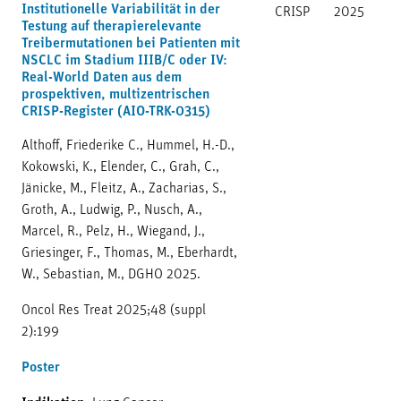
Institutionelle Variabilität in der
CRISP
2025
Testung auf therapierelevante
Treibermutationen bei Patienten mit
NSCLC im Stadium IIIB/C oder IV:
Real-World Daten aus dem
prospektiven, multizentrischen
CRISP-Register (AIO-TRK-0315)
Althoff, Friederike C., Hummel, H.-D.,
Kokowski, K., Elender, C., Grah, C.,
Jänicke, M., Fleitz, A., Zacharias, S.,
Groth, A., Ludwig, P., Nusch, A.,
Marcel, R., Pelz, H., Wiegand, J.,
Griesinger, F., Thomas, M., Eberhardt,
W., Sebastian, M., DGHO 2025.
Oncol Res Treat 2025;48 (suppl
2):199
Poster