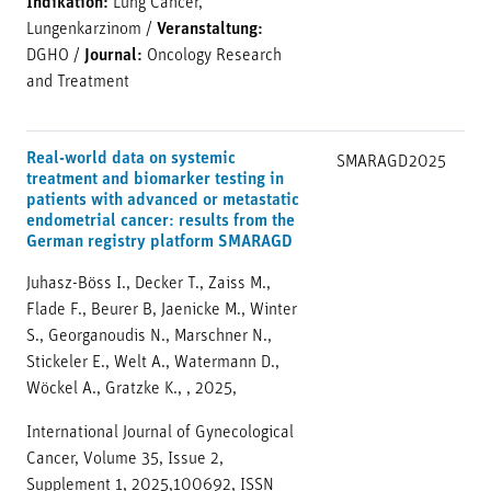
Indikation:
Lung Cancer,
Lungenkarzinom
/
Veranstaltung:
DGHO
/
Journal:
Oncology Research
and Treatment
Real-world data on systemic
SMARAGD
2025
treatment and biomarker testing in
patients with advanced or metastatic
endometrial cancer: results from the
German registry platform SMARAGD
Juhasz-Böss I., Decker T., Zaiss M.,
Flade F., Beurer B, Jaenicke M., Winter
S., Georganoudis N., Marschner N.,
Stickeler E., Welt A., Watermann D.,
Wöckel A., Gratzke K., , 2025,
International Journal of Gynecological
Cancer, Volume 35, Issue 2,
Supplement 1, 2025,100692, ISSN