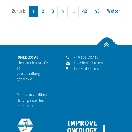
Zurück
1
2
3
4
…
42
43
Weiter
iOMEDICO AG
+49 761 152420
Ellen-Gottlieb-Straße
info@iomedico.com
19
Ihre Route zu uns
79106 Freiburg
GERMANY
Datenschutzerklärung
Haftungsausschluss
Impressum