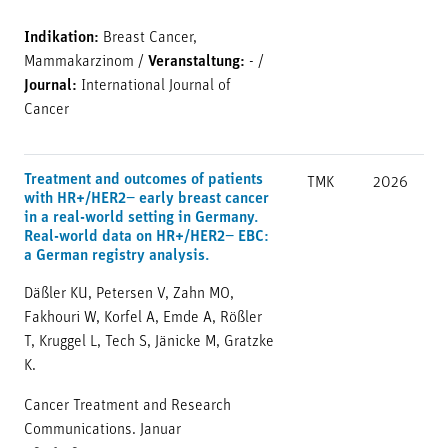
Indikation:
Breast Cancer,
Mammakarzinom
/
Veranstaltung:
-
/
Journal:
International Journal of
Cancer
Treatment and outcomes of patients
TMK
2026
with HR+/HER2− early breast cancer
in a real-world setting in Germany.
Real-world data on HR+/HER2− EBC:
a German registry analysis.
Däßler KU, Petersen V, Zahn MO,
Fakhouri W, Korfel A, Emde A, Rößler
T, Kruggel L, Tech S, Jänicke M, Gratzke
K.
Cancer Treatment and Research
Communications. Januar