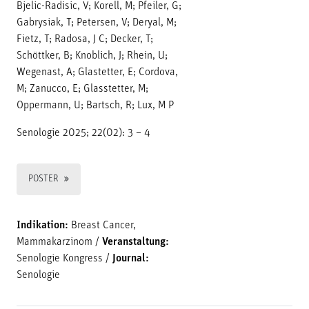
Bjelic-Radisic, V; Korell, M; Pfeiler, G;
Gabrysiak, T; Petersen, V; Deryal, M;
Fietz, T; Radosa, J C; Decker, T;
Schöttker, B; Knoblich, J; Rhein, U;
Wegenast, A; Glastetter, E; Cordova,
M; Zanucco, E; Glasstetter, M;
Oppermann, U; Bartsch, R; Lux, M P
Senologie 2025; 22(02): 3 – 4
POSTER
Indikation:
Breast Cancer,
Mammakarzinom
/
Veranstaltung:
Senologie Kongress
/
Journal:
Senologie