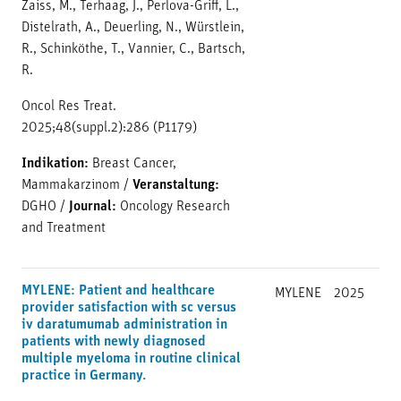
Zaiss, M., Terhaag, J., Perlova-Griff, L.,
Distelrath, A., Deuerling, N., Würstlein,
R., Schinköthe, T., Vannier, C., Bartsch,
R.
Oncol Res Treat.
2025;48(suppl.2):286 (P1179)
Indikation:
Breast Cancer,
Mammakarzinom
/
Veranstaltung:
DGHO
/
Journal:
Oncology Research
and Treatment
MYLENE: Patient and healthcare
MYLENE
2025
provider satisfaction with sc versus
iv daratumumab administration in
patients with newly diagnosed
multiple myeloma in routine clinical
practice in Germany.