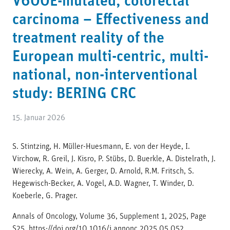
V600E-mutated, colorectal
carcinoma – Effectiveness and
treatment reality of the
European multi-centric, multi-
national, non-interventional
study: BERING CRC
15. Januar 2026
S. Stintzing, H. Müller-Huesmann, E. von der Heyde, I.
Virchow, R. Greil, J. Kisro, P. Stübs, D. Buerkle, A. Distelrath, J.
Wierecky, A. Wein, A. Gerger, D. Arnold, R.M. Fritsch, S.
Hegewisch-Becker, A. Vogel, A.D. Wagner, T. Winder, D.
Koeberle, G. Prager.
Annals of Oncology, Volume 36, Supplement 1, 2025, Page
S25, https://doi.org/10.1016/j.annonc.2025.05.052.