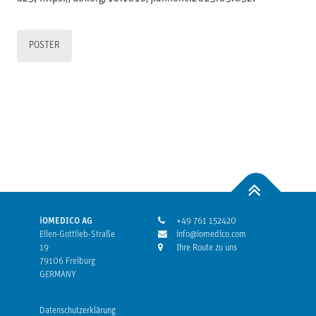
POSTER
iOMEDICO AG
+49 761 152420
Ellen-Gottlieb-Straße
info@iomedico.com
19
Ihre Route zu uns
79106 Freiburg
GERMANY
Datenschutzerklärung