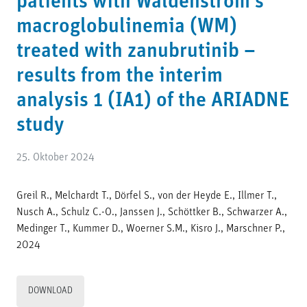
patients with Waldenström’s
macroglobulinemia (WM)
treated with zanubrutinib –
results from the interim
analysis 1 (IA1) of the ARIADNE
study
25. Oktober 2024
Greil R., Melchardt T., Dörfel S., von der Heyde E., Illmer T.,
Nusch A., Schulz C.-O., Janssen J., Schöttker B., Schwarzer A.,
Medinger T., Kummer D., Woerner S.M., Kisro J., Marschner P.,
2024
DOWNLOAD