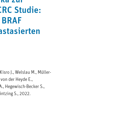
ika zur
CRC Studie:
m BRAF
stasierten
Kisro J., Welslau M., Müller-
 von der Heyde E.,
 A., Hegewisch-Becker S.,
tintzing S., 2022.