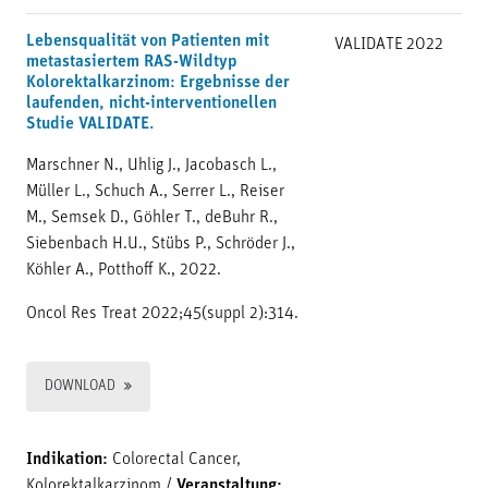
Lebensqualität von Patienten mit
VALIDATE
2022
metastasiertem RAS-Wildtyp
Kolorektalkarzinom: Ergebnisse der
laufenden, nicht-interventionellen
Studie VALIDATE.
Marschner N., Uhlig J., Jacobasch L.,
Müller L., Schuch A., Serrer L., Reiser
M., Semsek D., Göhler T., deBuhr R.,
Siebenbach H.U., Stübs P., Schröder J.,
Köhler A., Potthoff K., 2022.
Oncol Res Treat 2022;45(suppl 2):314.
DOWNLOAD
Indikation:
Colorectal Cancer,
Kolorektalkarzinom
/
Veranstaltung: