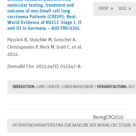
molecular testing, treatment and
CRISP
2022
outcome of non-Small cell lung
carcinoma Patients (CRISP): Real-
World Evidence of NSCLC Stage I, II
and III in Germany – AIO-TRK-0315.
Passlick B, Stuschke M, Gröschel A,
Christopoulos P, Reck M, Grah C, et al.
2022.
Zentralbl Chir. 2022;147(S 01):S47–8.
INDIKATION:
LUNG CANCER, LUNGENKARZINOM
/
VERANSTALTUNG:
DGT
BeringCRC
2022
PATIENTENCHARAKTERISTIKA ZUR BASELINE DER BERING CRC STUDIE: