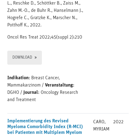
L., Reschke D., Schöttker B., Zaiss M.,
Zahn M.-O., de Buhr R., Hanselmann J.,
Hogrefe C., Gratzke K., Marscher N.,
Potthoff K., 2022.
Oncol Res Treat 2022;45(suppl 2):210
DOWNLOAD
Indikation:
Breast Cancer,
Mammakarzinom
/
Veranstaltung:
DGHO
/
Journal:
Oncology Research
and Treatment
Implementierung des Revised
CARO,
2022
Myeloma Comorbidity Index (R-MCI)
MYRIAM
bei Patienten mit Multiplem Myelom