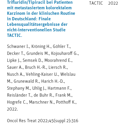
Trifluridin/Tipiracil bei Patienten
TACTIC
2022
mit metastasiertem kolorektalem
Karzinom in der klinischen Routine
in Deutschland: Finale
Lebensqualitätsergebnisse der
nicht-interventionellen Studie
TACTIC.
Schwaner I., Kröning H., Göhler T.,
Decker T., Grundeis M., Kojouharoff G.,
Lipke J., Semsek D., Moorahrend E.,
Sauer A., Bruch H.-R., Liersch R.,
Nusch A., Vehling-Kaiser U., Welslau
M., Grunewald R., Harich H.-D.,
Stephany M., Uhlig J., Hartmann F.,
Reisländer T., de Buhr R., Frank M.,
Hogrefe C., Marschner N., Potthoff K.,
2022.
Oncol Res Treat 2022;45(suppl 2):316