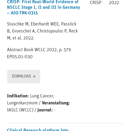
CRISP: First Real-World Evidence of
CRISP
2022
NSCLC Stage I, II and III in Germany
– AIO-TRK-0315
Stuschke M, Eberhardt WEE, Passlick
B, Groeschel A, Christopoulos P, Reck
M, et al. 2022.
Abstract Book WCLC 2022, p. 579
EP05.01-030
DOWNLOAD
Indikation:
Lung Cancer,
Lungenkarzinom
/
Veranstaltung:
IASLC (WCLC)
/
Journal:
-
Clinical Research platform Into