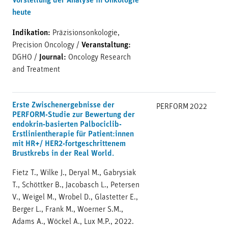
Vorstellung der Analyse in Onkologie
heute
Indikation:
Präzisionsonkologie,
Precision Oncology
/
Veranstaltung:
DGHO
/
Journal:
Oncology Research
and Treatment
Erste Zwischenergebnisse der
PERFORM
2022
PERFORM-Studie zur Bewertung der
endokrin-basierten Palbociclib-
Erstlinientherapie für Patient:innen
mit HR+/ HER2-fortgeschrittenem
Brustkrebs in der Real World.
Fietz T., Wilke J., Deryal M., Gabrysiak
T., Schöttker B., Jacobasch L., Petersen
V., Weigel M., Wrobel D., Glastetter E.,
Berger L., Frank M., Woerner S.M.,
Adams A., Wöckel A., Lux M.P., 2022.