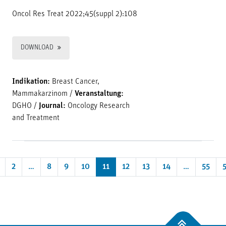
Oncol Res Treat 2022;45(suppl 2):108
DOWNLOAD
Indikation:
Breast Cancer,
Mammakarzinom
/
Veranstaltung:
DGHO
/
Journal:
Oncology Research
and Treatment
2
…
8
9
10
11
12
13
14
…
55