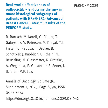
Real-world effectiveness of
PERFORM
2025
palbociclib + endocrine therapy in
tumor histological subgroups of
patients with HR+/HER2- Advanced
Breast Cancer: Interim Results of the
PERFORM study.
R. Bartsch, M. Korell, G. Pfeiler, T.
Gabrysiak, V. Petersen, M. Deryal, T.J.
Fietz, J.C. Radosa, T. Decker, B.
Schöttker, J. Knoblich, U. Rhein, N.
Deuerling, M. Glasstetter, K. Gratzke,
A. Wegenast, E. Glastetter, S. Sener, J.
Dzieran, M.P. Lux.
Annals of Oncology, Volume 36,
Supplement 2, 2025, Page S394, ISSN
0923-7534,
https://doi.org/10.1016/j.annonc.2025.08.942