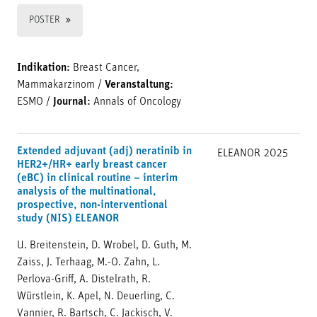
POSTER
Indikation:
Breast Cancer,
Mammakarzinom
/
Veranstaltung:
ESMO
/
Journal:
Annals of Oncology
Extended adjuvant (adj) neratinib in
ELEANOR
2025
HER2+/HR+ early breast cancer
(eBC) in clinical routine – interim
analysis of the multinational,
prospective, non-interventional
study (NIS) ELEANOR
U. Breitenstein, D. Wrobel, D. Guth, M.
Zaiss, J. Terhaag, M.-O. Zahn, L.
Perlova-Griff, A. Distelrath, R.
Würstlein, K. Apel, N. Deuerling, C.
Vannier, R. Bartsch, C. Jackisch, V.