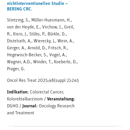
nichtinterventionellen Studie –
BERING CRC.
Stintzing, S., Müller-Huesmann, H.,
von der Heyde, E., Virchow, I., Greil,
R., Kisro, J., Stübs, P., Bürkle, D.,
Distelrath, A., Wierecky, J., Wein, A.,
Gerger, A., Arnold, D., Fritsch, R.,
Hegewisch-Becker, S., Vogel, A.,
Wagner, A.D., Winder, T., Koeberle, D.,
Prager, G.
Oncol Res Treat 2025;48(suppl 2):245
Indikation:
Colorectal Cancer,
Kolorektalkarzinom
/
Veranstaltung:
DGHO
/
Journal:
Oncology Research
and Treatment