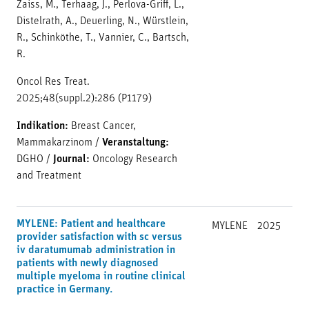
Zaiss, M., Terhaag, J., Perlova-Griff, L.,
Distelrath, A., Deuerling, N., Würstlein,
R., Schinköthe, T., Vannier, C., Bartsch,
R.
Oncol Res Treat.
2025;48(suppl.2):286 (P1179)
Indikation:
Breast Cancer,
Mammakarzinom
/
Veranstaltung:
DGHO
/
Journal:
Oncology Research
and Treatment
MYLENE: Patient and healthcare
MYLENE
2025
provider satisfaction with sc versus
iv daratumumab administration in
patients with newly diagnosed
multiple myeloma in routine clinical
practice in Germany.