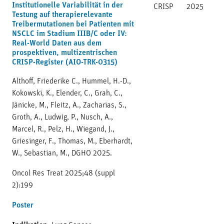
Institutionelle Variabilität in der
CRISP
2025
Testung auf therapierelevante
Treibermutationen bei Patienten mit
NSCLC im Stadium IIIB/C oder IV:
Real-World Daten aus dem
prospektiven, multizentrischen
CRISP-Register (AIO-TRK-0315)
Althoff, Friederike C., Hummel, H.-D.,
Kokowski, K., Elender, C., Grah, C.,
Jänicke, M., Fleitz, A., Zacharias, S.,
Groth, A., Ludwig, P., Nusch, A.,
Marcel, R., Pelz, H., Wiegand, J.,
Griesinger, F., Thomas, M., Eberhardt,
W., Sebastian, M., DGHO 2025.
Oncol Res Treat 2025;48 (suppl
2):199
Poster