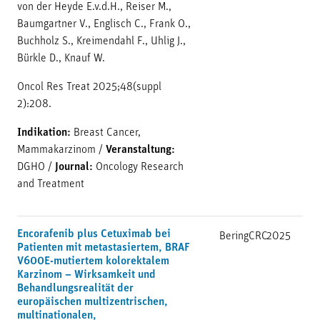
von der Heyde E.v.d.H., Reiser M.,
Baumgartner V., Englisch C., Frank O.,
Buchholz S., Kreimendahl F., Uhlig J.,
Bürkle D., Knauf W.
Oncol Res Treat 2025;48(suppl
2):208.
Indikation:
Breast Cancer,
Mammakarzinom
/
Veranstaltung:
DGHO
/
Journal:
Oncology Research
and Treatment
Encorafenib plus Cetuximab bei
BeringCRC
2025
Patienten mit metastasiertem, BRAF
V600E-mutiertem kolorektalem
Karzinom – Wirksamkeit und
Behandlungsrealität der
europäischen multizentrischen,
multinationalen,