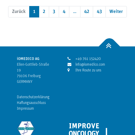
Zurück
1
2
3
4
…
42
43
Weiter
iOMEDICO AG
+49 761 152420
Ellen-Gottlieb-Straße
info@iomedico.com
19
Ihre Route zu uns
79106 Freiburg
GERMANY
Datenschutzerklärung
Haftungsausschluss
Impressum