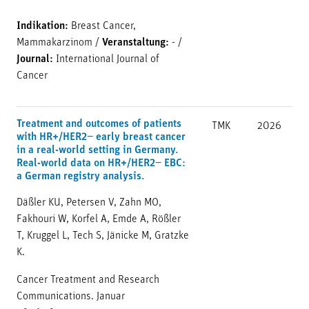
Indikation:
Breast Cancer,
Mammakarzinom
/
Veranstaltung:
-
/
Journal:
International Journal of
Cancer
Treatment and outcomes of patients
TMK
2026
with HR+/HER2− early breast cancer
in a real-world setting in Germany.
Real-world data on HR+/HER2− EBC:
a German registry analysis.
Däßler KU, Petersen V, Zahn MO,
Fakhouri W, Korfel A, Emde A, Rößler
T, Kruggel L, Tech S, Jänicke M, Gratzke
K.
Cancer Treatment and Research
Communications. Januar