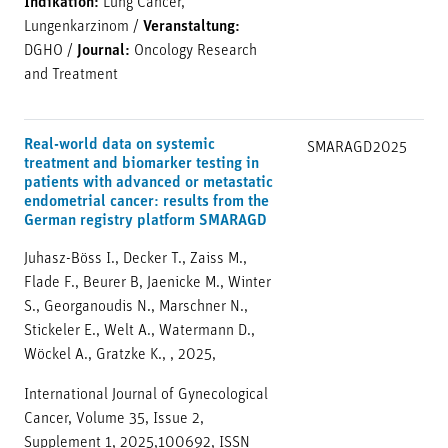
Indikation:
Lung Cancer,
Lungenkarzinom
/
Veranstaltung:
DGHO
/
Journal:
Oncology Research
and Treatment
Real-world data on systemic
SMARAGD
2025
treatment and biomarker testing in
patients with advanced or metastatic
endometrial cancer: results from the
German registry platform SMARAGD
Juhasz-Böss I., Decker T., Zaiss M.,
Flade F., Beurer B, Jaenicke M., Winter
S., Georganoudis N., Marschner N.,
Stickeler E., Welt A., Watermann D.,
Wöckel A., Gratzke K., , 2025,
International Journal of Gynecological
Cancer, Volume 35, Issue 2,
Supplement 1, 2025,100692, ISSN