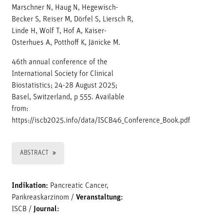
Marschner N, Haug N, Hegewisch-
Becker S, Reiser M, Dörfel S, Liersch R,
Linde H, Wolf T, Hof A, Kaiser-
Osterhues A, Potthoff K, Jänicke M.
46th annual conference of the
International Society for Clinical
Biostatistics; 24-28 August 2025;
Basel, Switzerland, p 555. Available
from:
https://iscb2025.info/data/ISCB46_Conference_Book.pdf
ABSTRACT
Indikation:
Pancreatic Cancer,
Pankreaskarzinom
/
Veranstaltung:
ISCB
/
Journal: