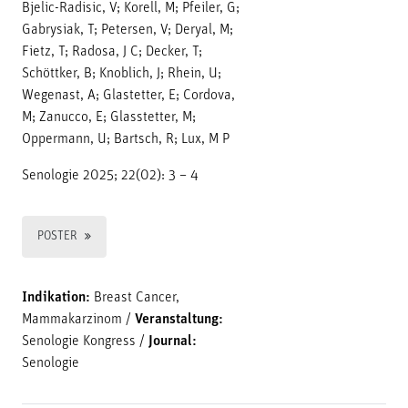
Bjelic-Radisic, V; Korell, M; Pfeiler, G;
Gabrysiak, T; Petersen, V; Deryal, M;
Fietz, T; Radosa, J C; Decker, T;
Schöttker, B; Knoblich, J; Rhein, U;
Wegenast, A; Glastetter, E; Cordova,
M; Zanucco, E; Glasstetter, M;
Oppermann, U; Bartsch, R; Lux, M P
Senologie 2025; 22(02): 3 – 4
POSTER
Indikation:
Breast Cancer,
Mammakarzinom
/
Veranstaltung:
Senologie Kongress
/
Journal:
Senologie