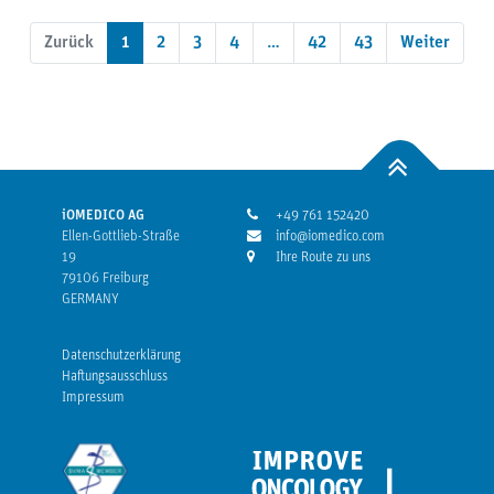
Zurück
1
2
3
4
…
42
43
Weiter
iOMEDICO AG
+49 761 152420
Ellen-Gottlieb-Straße
info@iomedico.com
19
Ihre Route zu uns
79106 Freiburg
GERMANY
Datenschutzerklärung
Haftungsausschluss
Impressum