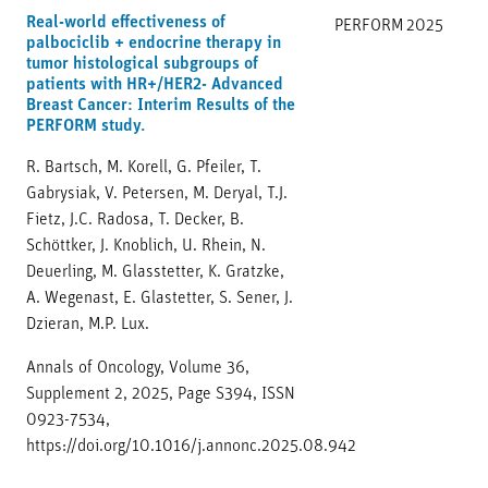
Real-world effectiveness of
PERFORM
2025
palbociclib + endocrine therapy in
tumor histological subgroups of
patients with HR+/HER2- Advanced
Breast Cancer: Interim Results of the
PERFORM study.
R. Bartsch, M. Korell, G. Pfeiler, T.
Gabrysiak, V. Petersen, M. Deryal, T.J.
Fietz, J.C. Radosa, T. Decker, B.
Schöttker, J. Knoblich, U. Rhein, N.
Deuerling, M. Glasstetter, K. Gratzke,
A. Wegenast, E. Glastetter, S. Sener, J.
Dzieran, M.P. Lux.
Annals of Oncology, Volume 36,
Supplement 2, 2025, Page S394, ISSN
0923-7534,
https://doi.org/10.1016/j.annonc.2025.08.942