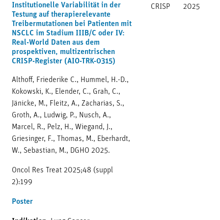
Institutionelle Variabilität in der
CRISP
2025
Testung auf therapierelevante
Treibermutationen bei Patienten mit
NSCLC im Stadium IIIB/C oder IV:
Real-World Daten aus dem
prospektiven, multizentrischen
CRISP-Register (AIO-TRK-0315)
Althoff, Friederike C., Hummel, H.-D.,
Kokowski, K., Elender, C., Grah, C.,
Jänicke, M., Fleitz, A., Zacharias, S.,
Groth, A., Ludwig, P., Nusch, A.,
Marcel, R., Pelz, H., Wiegand, J.,
Griesinger, F., Thomas, M., Eberhardt,
W., Sebastian, M., DGHO 2025.
Oncol Res Treat 2025;48 (suppl
2):199
Poster