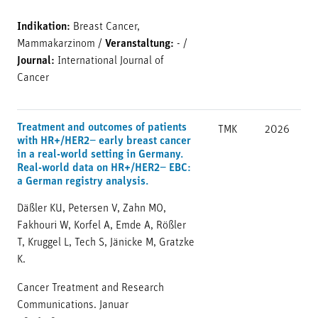
Indikation:
Breast Cancer,
Mammakarzinom
/
Veranstaltung:
-
/
Journal:
International Journal of
Cancer
Treatment and outcomes of patients
TMK
2026
with HR+/HER2− early breast cancer
in a real-world setting in Germany.
Real-world data on HR+/HER2− EBC:
a German registry analysis.
Däßler KU, Petersen V, Zahn MO,
Fakhouri W, Korfel A, Emde A, Rößler
T, Kruggel L, Tech S, Jänicke M, Gratzke
K.
Cancer Treatment and Research
Communications. Januar