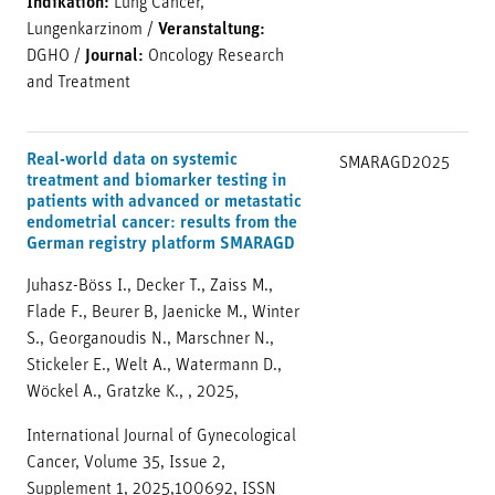
Indikation:
Lung Cancer,
Lungenkarzinom
/
Veranstaltung:
DGHO
/
Journal:
Oncology Research
and Treatment
Real-world data on systemic
SMARAGD
2025
treatment and biomarker testing in
patients with advanced or metastatic
endometrial cancer: results from the
German registry platform SMARAGD
Juhasz-Böss I., Decker T., Zaiss M.,
Flade F., Beurer B, Jaenicke M., Winter
S., Georganoudis N., Marschner N.,
Stickeler E., Welt A., Watermann D.,
Wöckel A., Gratzke K., , 2025,
International Journal of Gynecological
Cancer, Volume 35, Issue 2,
Supplement 1, 2025,100692, ISSN