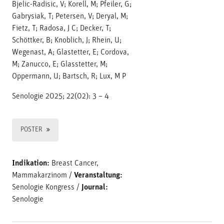
Bjelic-Radisic, V; Korell, M; Pfeiler, G;
Gabrysiak, T; Petersen, V; Deryal, M;
Fietz, T; Radosa, J C; Decker, T;
Schöttker, B; Knoblich, J; Rhein, U;
Wegenast, A; Glastetter, E; Cordova,
M; Zanucco, E; Glasstetter, M;
Oppermann, U; Bartsch, R; Lux, M P
Senologie 2025; 22(02): 3 – 4
POSTER
Indikation:
Breast Cancer,
Mammakarzinom
/
Veranstaltung:
Senologie Kongress
/
Journal:
Senologie