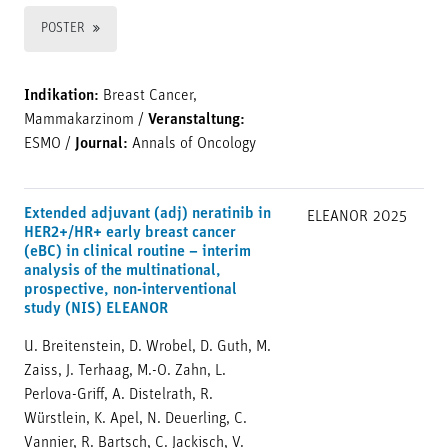
POSTER
Indikation:
Breast Cancer,
Mammakarzinom
/
Veranstaltung:
ESMO
/
Journal:
Annals of Oncology
Extended adjuvant (adj) neratinib in
ELEANOR
2025
HER2+/HR+ early breast cancer
(eBC) in clinical routine – interim
analysis of the multinational,
prospective, non-interventional
study (NIS) ELEANOR
U. Breitenstein, D. Wrobel, D. Guth, M.
Zaiss, J. Terhaag, M.-O. Zahn, L.
Perlova-Griff, A. Distelrath, R.
Würstlein, K. Apel, N. Deuerling, C.
Vannier, R. Bartsch, C. Jackisch, V.