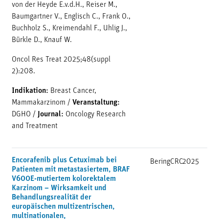
von der Heyde E.v.d.H., Reiser M.,
Baumgartner V., Englisch C., Frank O.,
Buchholz S., Kreimendahl F., Uhlig J.,
Bürkle D., Knauf W.
Oncol Res Treat 2025;48(suppl
2):208.
Indikation:
Breast Cancer,
Mammakarzinom
/
Veranstaltung:
DGHO
/
Journal:
Oncology Research
and Treatment
Encorafenib plus Cetuximab bei
BeringCRC
2025
Patienten mit metastasiertem, BRAF
V600E-mutiertem kolorektalem
Karzinom – Wirksamkeit und
Behandlungsrealität der
europäischen multizentrischen,
multinationalen,