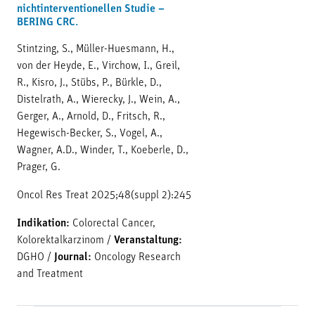
nichtinterventionellen Studie –
BERING CRC.
Stintzing, S., Müller-Huesmann, H.,
von der Heyde, E., Virchow, I., Greil,
R., Kisro, J., Stübs, P., Bürkle, D.,
Distelrath, A., Wierecky, J., Wein, A.,
Gerger, A., Arnold, D., Fritsch, R.,
Hegewisch-Becker, S., Vogel, A.,
Wagner, A.D., Winder, T., Koeberle, D.,
Prager, G.
Oncol Res Treat 2025;48(suppl 2):245
Indikation:
Colorectal Cancer,
Kolorektalkarzinom
/
Veranstaltung:
DGHO
/
Journal:
Oncology Research
and Treatment