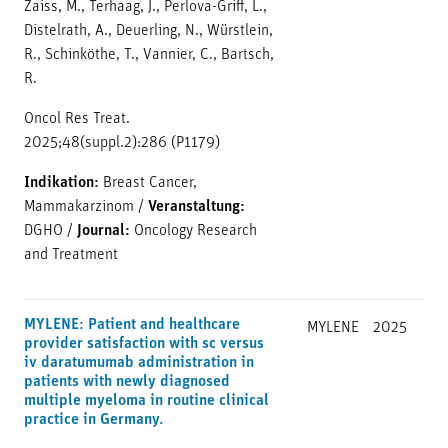
Zaiss, M., Terhaag, J., Perlova-Griff, L.,
Distelrath, A., Deuerling, N., Würstlein,
R., Schinköthe, T., Vannier, C., Bartsch,
R.
Oncol Res Treat.
2025;48(suppl.2):286 (P1179)
Indikation:
Breast Cancer,
Mammakarzinom
/
Veranstaltung:
DGHO
/
Journal:
Oncology Research
and Treatment
MYLENE: Patient and healthcare
MYLENE
2025
provider satisfaction with sc versus
iv daratumumab administration in
patients with newly diagnosed
multiple myeloma in routine clinical
practice in Germany.