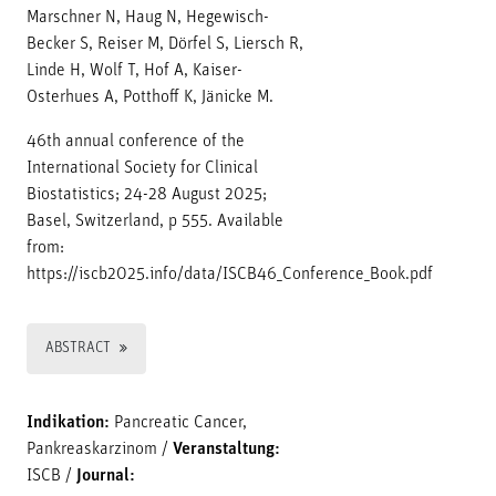
Marschner N, Haug N, Hegewisch-
Becker S, Reiser M, Dörfel S, Liersch R,
Linde H, Wolf T, Hof A, Kaiser-
Osterhues A, Potthoff K, Jänicke M.
46th annual conference of the
International Society for Clinical
Biostatistics; 24-28 August 2025;
Basel, Switzerland, p 555. Available
from:
https://iscb2025.info/data/ISCB46_Conference_Book.pdf
ABSTRACT
Indikation:
Pancreatic Cancer,
Pankreaskarzinom
/
Veranstaltung:
ISCB
/
Journal: