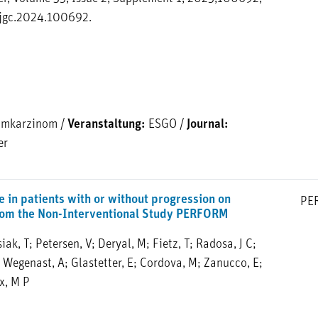
ijgc.2024.100692.
umkarzinom
/
Veranstaltung:
ESGO
/
Journal:
er
fe in patients with or without progression on
PE
 from the Non-Interventional Study PERFORM
siak, T; Petersen, V; Deryal, M; Fietz, T; Radosa, J C;
U; Wegenast, A; Glastetter, E; Cordova, M; Zanucco, E;
x, M P