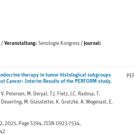
/
Veranstaltung:
Senologie Kongress
/
Journal:
endocrine therapy in tumor histological subgroups
PE
st Cancer: Interim Results of the PERFORM study.
 V. Petersen, M. Deryal, T.J. Fietz, J.C. Radosa, T.
. Deuerling, M. Glasstetter, K. Gratzke, A. Wegenast, E.
 2, 2025, Page S394, ISSN 0923-7534,
942