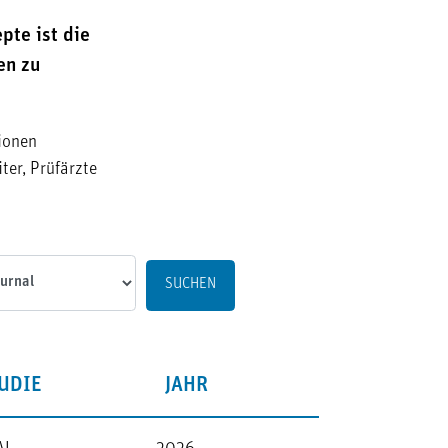
te ist die
en zu
ionen
ter, Prüfärzte
al
UDIE
JAHR