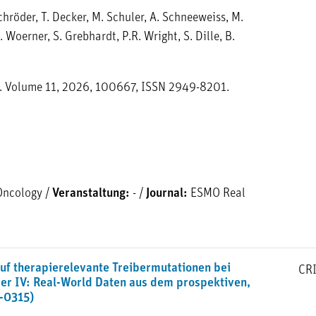
chröder, T. Decker, M. Schuler, A. Schneeweiss, M.
. Woerner, S. Grebhardt, P.R. Wright, S. Dille, B.
. Volume 11, 2026, 100667, ISSN 2949-8201.
Oncology
/
Veranstaltung:
-
/
Journal:
ESMO Real
g auf therapierelevante Treibermutationen bei
CR
er IV: Real-World Daten aus dem prospektiven,
K-0315)