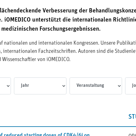
flächendeckende Verbesserung der Behandlungskonzep
. iOMEDICO unterstützt die internationalen Richtlini
n medizinischen Forschungsergebnissen.
uf nationalen und internationalen Kongressen. Unsere Publikat
 internationalen Fachzeitschriften. Autoren sind die Studienlei
d Wissenschaftler von iOMEDICO.
Jahr
Veranstaltungen
Journ
ST
of reduced starting doses of CDK4/6i on