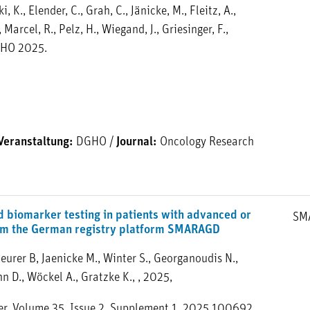
 K., Elender, C., Grah, C., Jänicke, M., Fleitz, A.,
 Marcel, R., Pelz, H., Wiegand, J., Griesinger, F.,
DGHO 2025.
Veranstaltung:
DGHO
/
Journal:
Oncology Research
 biomarker testing in patients with advanced or
SM
rom the German registry platform SMARAGD
 Beurer B, Jaenicke M., Winter S., Georganoudis N.,
n D., Wöckel A., Gratzke K., , 2025,
er, Volume 35, Issue 2, Supplement 1, 2025,100692,