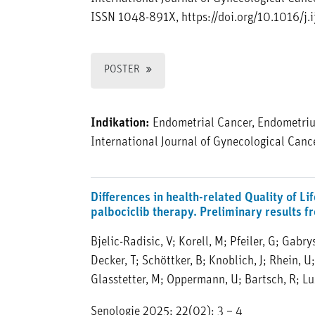
ISSN 1048-891X, https://doi.org/10.1016/j.
POSTER
Indikation:
Endometrial Cancer, Endometri
International Journal of Gynecological Canc
Differences in health-related Quality of Li
palbociclib therapy. Preliminary results
Bjelic-Radisic, V; Korell, M; Pfeiler, G; Gabry
Decker, T; Schöttker, B; Knoblich, J; Rhein, 
Glasstetter, M; Oppermann, U; Bartsch, R; Lu
Senologie 2025; 22(02): 3 – 4