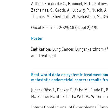
Althoff, Friederike C., Hummel, H.-D., Kokowski,
Zacharias, S., Groth, A., Ludwig, P., Nusch, A.,
Thomas, M., Eberhardt, W., Sebastian, M., 
Oncol Res Treat 2025;48 (suppl 2):199
Poster
Indikation:
Lung Cancer, Lungenkarzinom
/
and Treatment
Real-world data on systemic treatment and
metastatic endometrial cancer: results f
Juhasz-Böss I., Decker T., Zaiss M., Flade F.,
Marschner N., Stickeler E., Welt A., Waterman
International Journal of Gynecological Canc