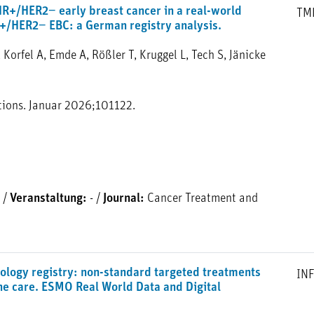
HR+/HER2− early breast cancer in a real-world
TM
R+/HER2− EBC: a German registry analysis.
Korfel A, Emde A, Rößler T, Kruggel L, Tech S, Jänicke
ions. Januar 2026;101122.
/
Veranstaltung:
-
/
Journal:
Cancer Treatment and
cology registry: non-standard targeted treatments
IN
ine care. ESMO Real World Data and Digital