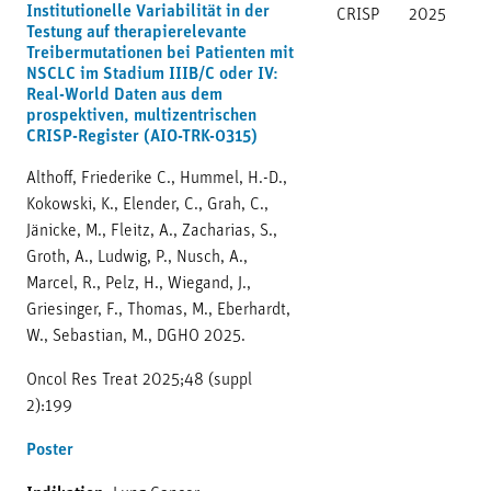
Institutionelle Variabilität in der
CRISP
2025
Testung auf therapierelevante
Treibermutationen bei Patienten mit
NSCLC im Stadium IIIB/C oder IV:
Real-World Daten aus dem
prospektiven, multizentrischen
CRISP-Register (AIO-TRK-0315)
Althoff, Friederike C., Hummel, H.-D.,
Kokowski, K., Elender, C., Grah, C.,
Jänicke, M., Fleitz, A., Zacharias, S.,
Groth, A., Ludwig, P., Nusch, A.,
Marcel, R., Pelz, H., Wiegand, J.,
Griesinger, F., Thomas, M., Eberhardt,
W., Sebastian, M., DGHO 2025.
Oncol Res Treat 2025;48 (suppl
2):199
Poster