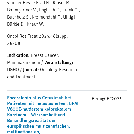
von der Heyde E.v.d.H., Reiser M.,
Baumgartner V., Englisch C., Frank O.,
Buchholz S., Kreimendahl F., Uhlig J.,
Bürkle D., Knauf W.
Oncol Res Treat 2025;48(suppl
2):208.
Indikation:
Breast Cancer,
Mammakarzinom
/
Veranstaltung:
DGHO
/
Journal:
Oncology Research
and Treatment
Encorafenib plus Cetuximab bei
BeringCRC
2025
Patienten mit metastasiertem, BRAF
V600E-mutiertem kolorektalem
Karzinom – Wirksamkeit und
Behandlungsrealität der
europäischen multizentrischen,
multinationalen,