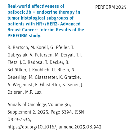
Real-world effectiveness of
PERFORM
2025
palbociclib + endocrine therapy in
tumor histological subgroups of
patients with HR+/HER2- Advanced
Breast Cancer: Interim Results of the
PERFORM study.
R. Bartsch, M. Korell, G. Pfeiler, T.
Gabrysiak, V. Petersen, M. Deryal, T.J.
Fietz, J.C. Radosa, T. Decker, B.
Schöttker, J. Knoblich, U. Rhein, N.
Deuerling, M. Glasstetter, K. Gratzke,
A. Wegenast, E. Glastetter, S. Sener, J.
Dzieran, M.P. Lux.
Annals of Oncology, Volume 36,
Supplement 2, 2025, Page S394, ISSN
0923-7534,
https://doi.org/10.1016/j.annonc.2025.08.942