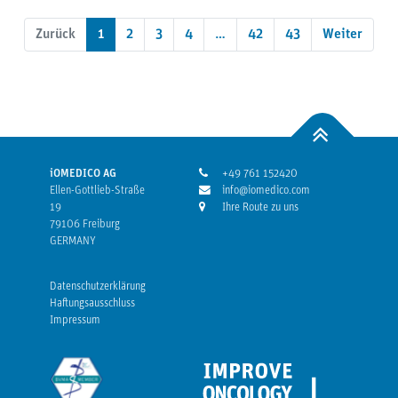
Zurück
1
2
3
4
…
42
43
Weiter
iOMEDICO AG
+49 761 152420
Ellen-Gottlieb-Straße
info@iomedico.com
19
Ihre Route zu uns
79106 Freiburg
GERMANY
Datenschutzerklärung
Haftungsausschluss
Impressum