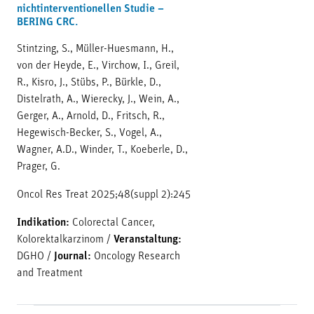
nichtinterventionellen Studie –
BERING CRC.
Stintzing, S., Müller-Huesmann, H.,
von der Heyde, E., Virchow, I., Greil,
R., Kisro, J., Stübs, P., Bürkle, D.,
Distelrath, A., Wierecky, J., Wein, A.,
Gerger, A., Arnold, D., Fritsch, R.,
Hegewisch-Becker, S., Vogel, A.,
Wagner, A.D., Winder, T., Koeberle, D.,
Prager, G.
Oncol Res Treat 2025;48(suppl 2):245
Indikation:
Colorectal Cancer,
Kolorektalkarzinom
/
Veranstaltung:
DGHO
/
Journal:
Oncology Research
and Treatment