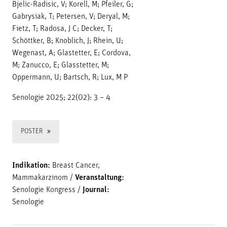
Bjelic-Radisic, V; Korell, M; Pfeiler, G;
Gabrysiak, T; Petersen, V; Deryal, M;
Fietz, T; Radosa, J C; Decker, T;
Schöttker, B; Knoblich, J; Rhein, U;
Wegenast, A; Glastetter, E; Cordova,
M; Zanucco, E; Glasstetter, M;
Oppermann, U; Bartsch, R; Lux, M P
Senologie 2025; 22(02): 3 – 4
POSTER
Indikation:
Breast Cancer,
Mammakarzinom
/
Veranstaltung:
Senologie Kongress
/
Journal:
Senologie