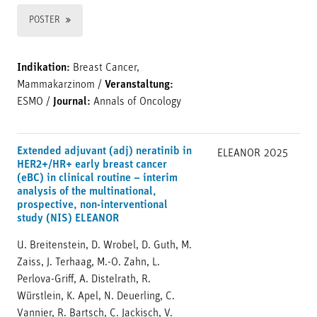
POSTER
Indikation:
Breast Cancer,
Mammakarzinom
/
Veranstaltung:
ESMO
/
Journal:
Annals of Oncology
Extended adjuvant (adj) neratinib in
ELEANOR
2025
HER2+/HR+ early breast cancer
(eBC) in clinical routine – interim
analysis of the multinational,
prospective, non-interventional
study (NIS) ELEANOR
U. Breitenstein, D. Wrobel, D. Guth, M.
Zaiss, J. Terhaag, M.-O. Zahn, L.
Perlova-Griff, A. Distelrath, R.
Würstlein, K. Apel, N. Deuerling, C.
Vannier, R. Bartsch, C. Jackisch, V.