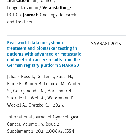
Indikation:
Lung Cancer,
Lungenkarzinom
/
Veranstaltung:
DGHO
/
Journal:
Oncology Research
and Treatment
Real-world data on systemic
SMARAGD
2025
treatment and biomarker testing in
patients with advanced or metastatic
endometrial cancer: results from the
German registry platform SMARAGD
Juhasz-Böss I., Decker T., Zaiss M.,
Flade F., Beurer B, Jaenicke M., Winter
S., Georganoudis N., Marschner N.,
Stickeler E., Welt A., Watermann D.,
Wöckel A., Gratzke K., , 2025,
International Journal of Gynecological
Cancer, Volume 35, Issue 2,
Supplement 1, 2025,100692, ISSN