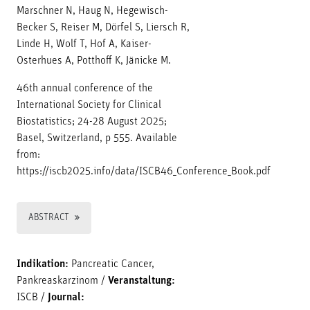
Marschner N, Haug N, Hegewisch-
Becker S, Reiser M, Dörfel S, Liersch R,
Linde H, Wolf T, Hof A, Kaiser-
Osterhues A, Potthoff K, Jänicke M.
46th annual conference of the
International Society for Clinical
Biostatistics; 24-28 August 2025;
Basel, Switzerland, p 555. Available
from:
https://iscb2025.info/data/ISCB46_Conference_Book.pdf
ABSTRACT
Indikation:
Pancreatic Cancer,
Pankreaskarzinom
/
Veranstaltung:
ISCB
/
Journal: