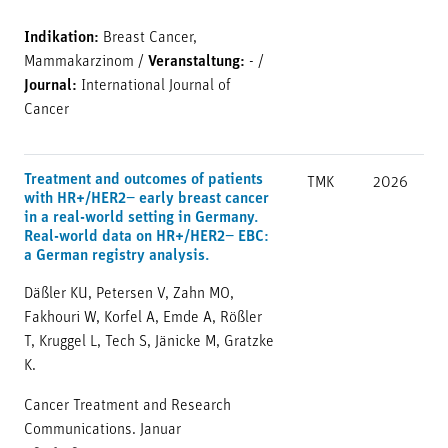
Indikation:
Breast Cancer,
Mammakarzinom
/
Veranstaltung:
-
/
Journal:
International Journal of
Cancer
Treatment and outcomes of patients
TMK
2026
with HR+/HER2− early breast cancer
in a real-world setting in Germany.
Real-world data on HR+/HER2− EBC:
a German registry analysis.
Däßler KU, Petersen V, Zahn MO,
Fakhouri W, Korfel A, Emde A, Rößler
T, Kruggel L, Tech S, Jänicke M, Gratzke
K.
Cancer Treatment and Research
Communications. Januar