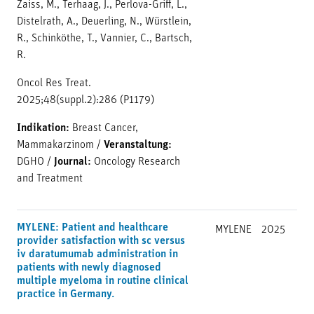
Zaiss, M., Terhaag, J., Perlova-Griff, L.,
Distelrath, A., Deuerling, N., Würstlein,
R., Schinköthe, T., Vannier, C., Bartsch,
R.
Oncol Res Treat.
2025;48(suppl.2):286 (P1179)
Indikation:
Breast Cancer,
Mammakarzinom
/
Veranstaltung:
DGHO
/
Journal:
Oncology Research
and Treatment
MYLENE: Patient and healthcare
MYLENE
2025
provider satisfaction with sc versus
iv daratumumab administration in
patients with newly diagnosed
multiple myeloma in routine clinical
practice in Germany.