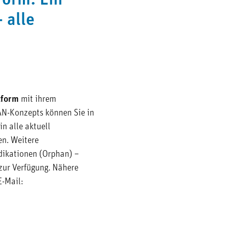
form: Ein
 alle
tform
mit ihrem
AN-Konzepts können Sie in
n alle aktuell
en. Weitere
dikationen (Orphan) –
zur Verfügung. Nähere
E-Mail: