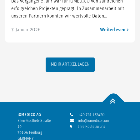
Das vergangene Jahr war für iOMEDICO von zahlreichen
erfolgreichen Projekten geprägt. In Zusammenarbeit mit
unseren Partnern konnten wir wertvolle Daten…
7. Januar 2026
Weiterlesen >
MEHR ARTIKEL LADEN
iOMEDICO AG
+49 761 152420
Ellen-Gottlieb-Straße
info@iomedico.com
19
Ihre Route zu uns
79106 Freiburg
GERMANY