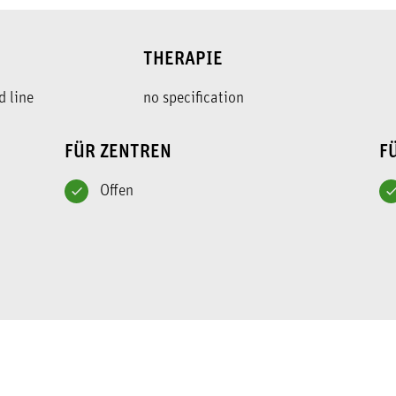
THERAPIE
d line
no specification
FÜR ZENTREN
F
Offen