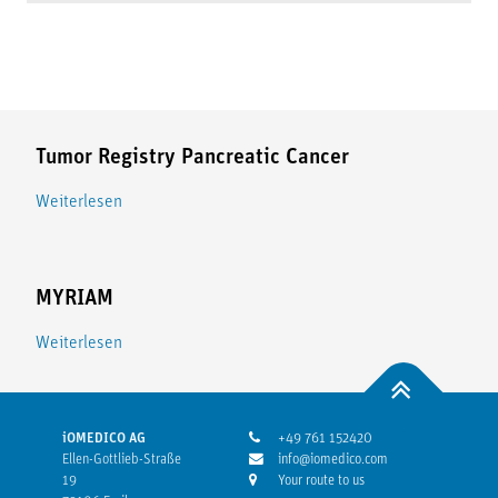
Tumor Registry Pancreatic Cancer
Weiterlesen
MYRIAM
Weiterlesen
iOMEDICO AG
+49 761 152420
Ellen-Gottlieb-Straße
info@iomedico.com
19
Your route to us